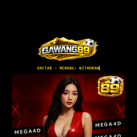
DAFTAR - MENANG- WITHDRAW