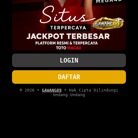
LOGIN
DAFTAR
© 2026 •
GAWANG89
• Hak Cipta Dilindungi
Undang-Undang