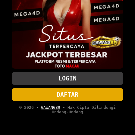
LOGIN
DAFTAR
© 2026 •
GAWANG89
• Hak Cipta Dilindungi
Undang-Undang